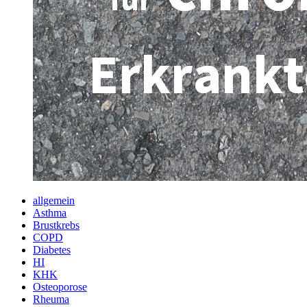
allgemein
Asthma
Brustkrebs
COPD
Diabetes
HI
KHK
Osteoporose
Rheuma