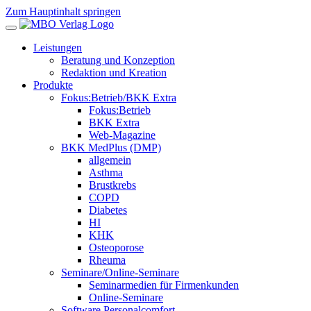
Zum Hauptinhalt springen
Leistungen
Beratung und Konzeption
Redaktion und Kreation
Produkte
Fokus:Betrieb/BKK Extra
Fokus:Betrieb
BKK Extra
Web-Magazine
BKK MedPlus (DMP)
allgemein
Asthma
Brustkrebs
COPD
Diabetes
HI
KHK
Osteoporose
Rheuma
Seminare/Online-Seminare
Seminarmedien für Firmenkunden
Online-Seminare
Software Personalcomfort