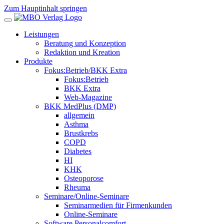
Zum Hauptinhalt springen
Leistungen
Beratung und Konzeption
Redaktion und Kreation
Produkte
Fokus:Betrieb/BKK Extra
Fokus:Betrieb
BKK Extra
Web-Magazine
BKK MedPlus (DMP)
allgemein
Asthma
Brustkrebs
COPD
Diabetes
HI
KHK
Osteoporose
Rheuma
Seminare/Online-Seminare
Seminarmedien für Firmenkunden
Online-Seminare
Software Personalcomfort