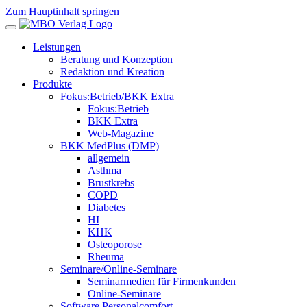
Zum Hauptinhalt springen
Leistungen
Beratung und Konzeption
Redaktion und Kreation
Produkte
Fokus:Betrieb/BKK Extra
Fokus:Betrieb
BKK Extra
Web-Magazine
BKK MedPlus (DMP)
allgemein
Asthma
Brustkrebs
COPD
Diabetes
HI
KHK
Osteoporose
Rheuma
Seminare/Online-Seminare
Seminarmedien für Firmenkunden
Online-Seminare
Software Personalcomfort