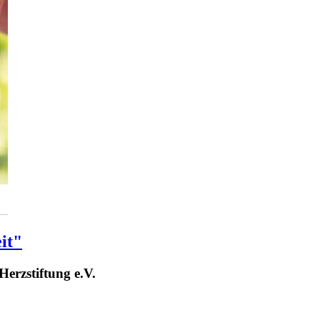
it"
Herzstiftung e.V.