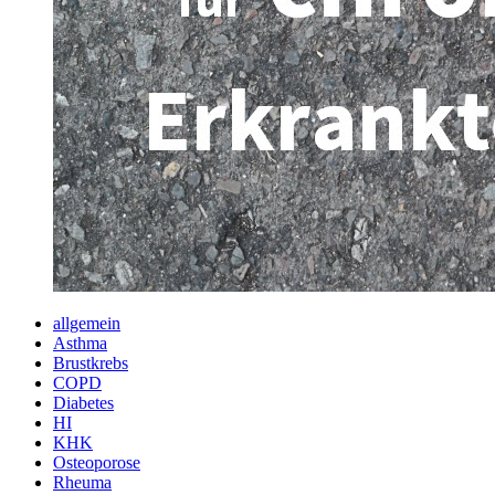
allgemein
Asthma
Brustkrebs
COPD
Diabetes
HI
KHK
Osteoporose
Rheuma