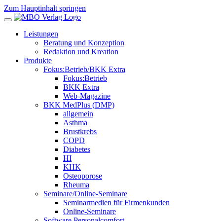
Zum Hauptinhalt springen
Leistungen
Beratung und Konzeption
Redaktion und Kreation
Produkte
Fokus:Betrieb/BKK Extra
Fokus:Betrieb
BKK Extra
Web-Magazine
BKK MedPlus (DMP)
allgemein
Asthma
Brustkrebs
COPD
Diabetes
HI
KHK
Osteoporose
Rheuma
Seminare/Online-Seminare
Seminarmedien für Firmenkunden
Online-Seminare
Software Personalcomfort