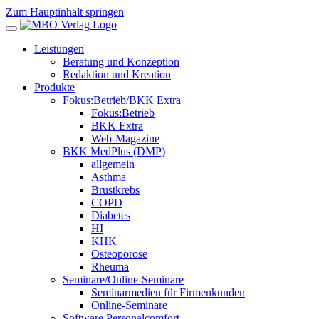
Zum Hauptinhalt springen
Leistungen
Beratung und Konzeption
Redaktion und Kreation
Produkte
Fokus:Betrieb/BKK Extra
Fokus:Betrieb
BKK Extra
Web-Magazine
BKK MedPlus (DMP)
allgemein
Asthma
Brustkrebs
COPD
Diabetes
HI
KHK
Osteoporose
Rheuma
Seminare/Online-Seminare
Seminarmedien für Firmenkunden
Online-Seminare
Software Personalcomfort