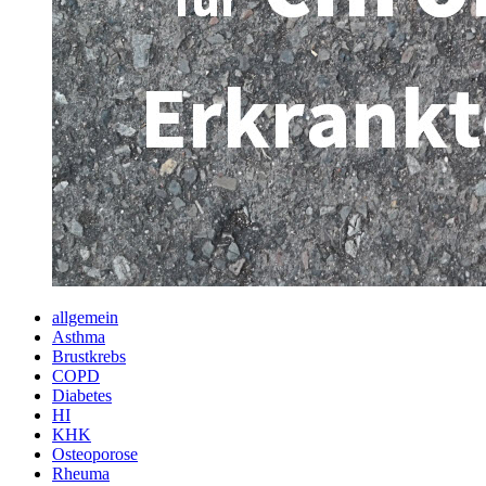
allgemein
Asthma
Brustkrebs
COPD
Diabetes
HI
KHK
Osteoporose
Rheuma