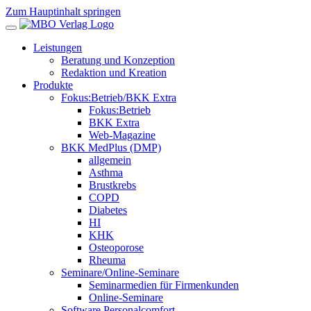
Zum Hauptinhalt springen
Leistungen
Beratung und Konzeption
Redaktion und Kreation
Produkte
Fokus:Betrieb/BKK Extra
Fokus:Betrieb
BKK Extra
Web-Magazine
BKK MedPlus (DMP)
allgemein
Asthma
Brustkrebs
COPD
Diabetes
HI
KHK
Osteoporose
Rheuma
Seminare/Online-Seminare
Seminarmedien für Firmenkunden
Online-Seminare
Software Personalcomfort