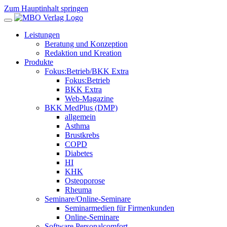
Zum Hauptinhalt springen
Leistungen
Beratung und Konzeption
Redaktion und Kreation
Produkte
Fokus:Betrieb/BKK Extra
Fokus:Betrieb
BKK Extra
Web-Magazine
BKK MedPlus (DMP)
allgemein
Asthma
Brustkrebs
COPD
Diabetes
HI
KHK
Osteoporose
Rheuma
Seminare/Online-Seminare
Seminarmedien für Firmenkunden
Online-Seminare
Software Personalcomfort