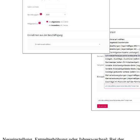
Neueinstellung, Entgelterhöhung oder Jahreswechsel: Bei der