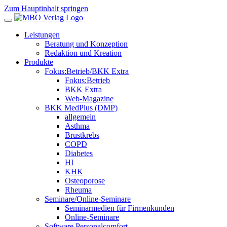
Zum Hauptinhalt springen
Leistungen
Beratung und Konzeption
Redaktion und Kreation
Produkte
Fokus:Betrieb/BKK Extra
Fokus:Betrieb
BKK Extra
Web-Magazine
BKK MedPlus (DMP)
allgemein
Asthma
Brustkrebs
COPD
Diabetes
HI
KHK
Osteoporose
Rheuma
Seminare/Online-Seminare
Seminarmedien für Firmenkunden
Online-Seminare
Software Personalcomfort