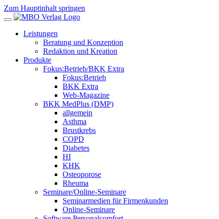
Zum Hauptinhalt springen
Leistungen
Beratung und Konzeption
Redaktion und Kreation
Produkte
Fokus:Betrieb/BKK Extra
Fokus:Betrieb
BKK Extra
Web-Magazine
BKK MedPlus (DMP)
allgemein
Asthma
Brustkrebs
COPD
Diabetes
HI
KHK
Osteoporose
Rheuma
Seminare/Online-Seminare
Seminarmedien für Firmenkunden
Online-Seminare
Software Personalcomfort