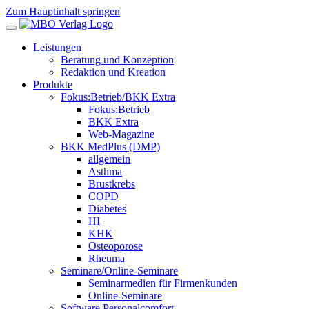
Zum Hauptinhalt springen
Leistungen
Beratung und Konzeption
Redaktion und Kreation
Produkte
Fokus:Betrieb/BKK Extra
Fokus:Betrieb
BKK Extra
Web-Magazine
BKK MedPlus (DMP)
allgemein
Asthma
Brustkrebs
COPD
Diabetes
HI
KHK
Osteoporose
Rheuma
Seminare/Online-Seminare
Seminarmedien für Firmenkunden
Online-Seminare
Software Personalcomfort